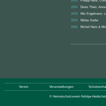
2010
Philipp Hans, Chri
2016
Denis Theis, Ann
2018
Nils Engelmann, L
2024
Niklas Gerbe
2026
Michel Hans & M
Verein
Veranstaltungen
Schützenha
© Heimatschutzverein Hofolpe-Heidschot